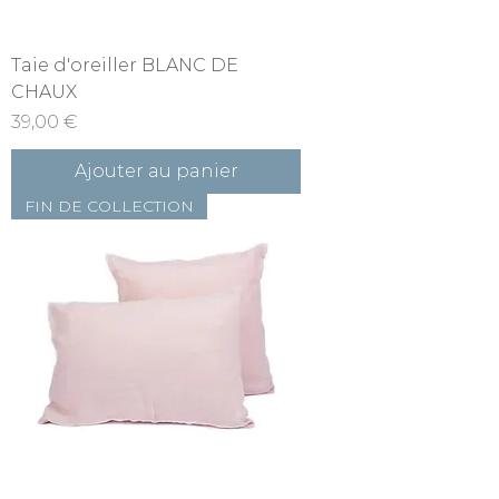
Taie d'oreiller BLANC DE
CHAUX
Prix
39,00 €
Ajouter au panier
FIN DE COLLECTION