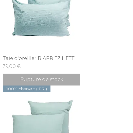
Taie d'oreiller BIARRITZ L'ETE
Prix
39,00 €
Rupture de stock
100% chanvre ( FR )