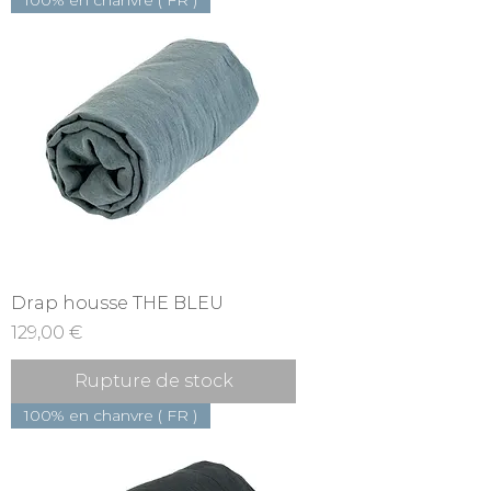
Drap housse THE BLEU
Prix
129,00 €
Rupture de stock
100% en chanvre ( FR )