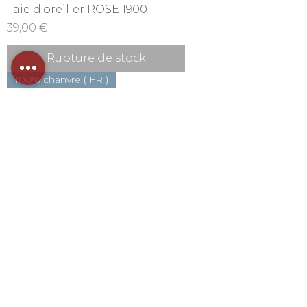
Taie d'oreiller ROSE 1900
Prix
39,00 €
Rupture de stock
100% chanvre ( FR )
Taie d'oreiller ARGILE
Prix
39,00 €