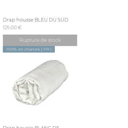
Drap housse BLEU DU SUD
Prix
129,00 €
Rupture de stock
100% en chanvre ( FR )