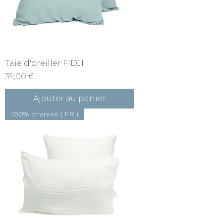
Taie d'oreiller FIDJI
Prix
39,00 €
Ajouter au panier
100% chanvre ( FR )