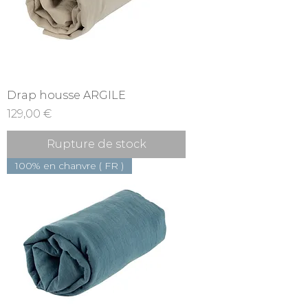
Drap housse ARGILE
Prix
129,00 €
Rupture de stock
100% en chanvre ( FR )