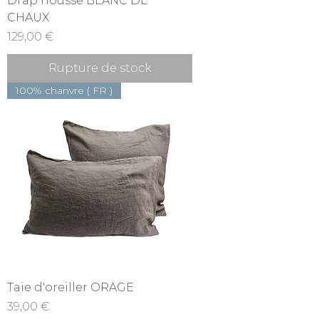
Drap housse BLANC DE
CHAUX
Prix
129,00 €
Rupture de stock
100% chanvre ( FR )
Taie d'oreiller ORAGE
Prix
39,00 €