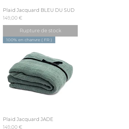
Plaid Jacquard BLEU DU SUD
Prix
149,00 €
Rupture de stock
100% en chanvre ( FR )
Plaid Jacquard JADE
Prix
149,00 €