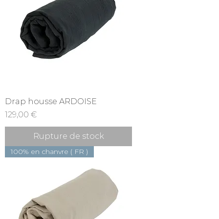
Drap housse ARDOISE
Prix
129,00 €
Rupture de stock
100% en chanvre ( FR )