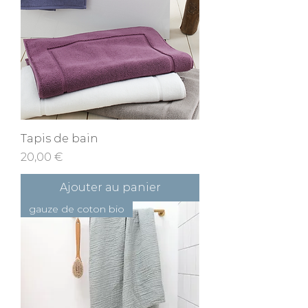
Tapis de bain
Prix
20,00 €
Ajouter au panier
gauze de coton bio