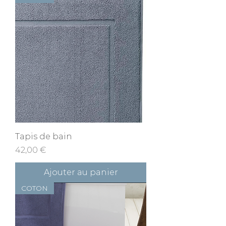
Tapis de bain
Prix
42,00 €
Ajouter au panier
COTON