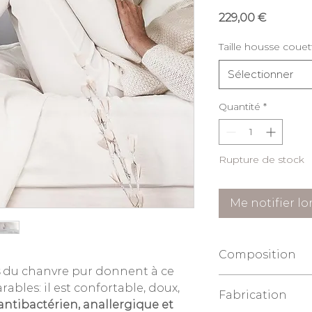
Prix
229,00 €
Taille housse couet
Sélectionner
Quantité
*
Rupture de stock
Me notifier lo
Composition
du chanvre pur donnent à ce
100% chanvre pu
ables: il est confortable, doux,
Fabrication
haute qualité.
ntibactérien, anallergique et
240 gr/m2