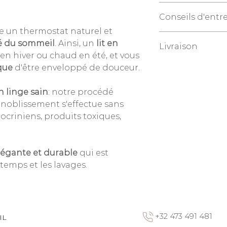
Tissage, confection
Conseils d'entr
réalisés en FRANC
e un thermostat naturel et
Entretien
facile
: la
é du sommeil
. Ainsi, un
lit en
Livraison
conseillé, repassage
 en hiver ou chaud en été, et vous
Merci de nous cont
que
d'être enveloppé de douceur.
livraison: bienve
n linge sain
: notre procédé
nnoblissement s'effectue sans
criniens, produits toxiques,
élégante et durable
qui est
 temps et les lavages.
+32 473 491 481
IL