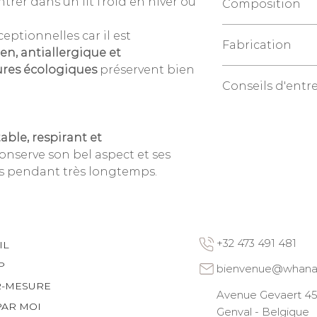
trer dans un lit froid en hiver ou
Composition
100%
chanvre
pu
eptionnelles car il est
Fabrication
haute qualité.
en, antiallergique et
240 gr/m2
ures écologiques
préservent bien
Tissage, confection
Conseils d'entr
réalisés en France.
Conditions de lava
La facilité d'entret
able, respirant et
couleurs écologique
 conserve son bel aspect et ses
sont parfaitement 
es pendant très longtemps.
linge ne rétrécit p
aucune restriction 
assouplissants à util
exemptes de systè
l'éclat des couleurs)
+32 473 491 481
IL
Bien évidemment, l
détachants à base
P
bienvenue@whana
oxygénée) est à pro
R-MESURE
solution simple et 
Avenue Gevaert 45 
PAR MOI
immédiatement la p
Genval - Belgique