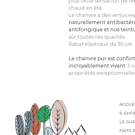
plus cette sensation de ren
chaud en été.
Le chanvre a des vertus exc
naturellement antibactéri
antifongique et nos teint
sûr toutes ces qualités.
Rabat élastiqué de 30 cm.
Le chanvre pur est confort
incroyablement vivant
. Il
propriétés exceptionnell
ACCUE
E-SHO
LE SU
FAITS 