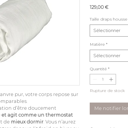
Prix
129,00 €
Taille draps housse
Sélectionner
Matière
*
Sélectionner
Quantité
*
Rupture de stock
anvre pur, votre corps repose sur
comparables.
nsation d’être doucement
Me notifier lo
e et agit comme un thermostat
et de
mieux dormir
. Vous n’aurez