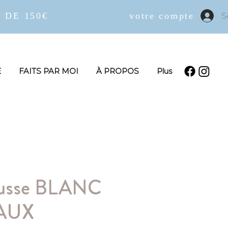
 DE 150€
votre compte
S
E
FAITS PAR MOI
À PROPOS
Plus
ousse BLANC
AUX