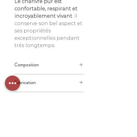
Le chanvre pur est
confortable, respirant et
incroyablement vivant
. Il
conserve son bel aspect et
ses propriétés
exceptionnelles pendant
très longtemps.
Composition
100%
chanvre
pur, fibres
Fabrication
longues peignées de haute
qualité.
Tissage, confection, teinture et
240 gr/m2
Conseils d'entretien
ennoblissement réalisés en
France.
Conditions de lavage
La facilité d'entretien et la
résistance de nos couleurs
écologiques caractérisent nos