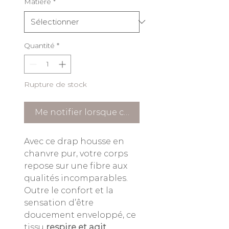
Matière
*
Quantité
*
Rupture de stock
Me notifier lorsque cet article est disponible
Avec ce drap housse en
chanvre pur, votre corps
repose sur une fibre aux
qualités incomparables.
Outre le confort et la
sensation d’être
doucement enveloppé, ce
tissu
respire et agit