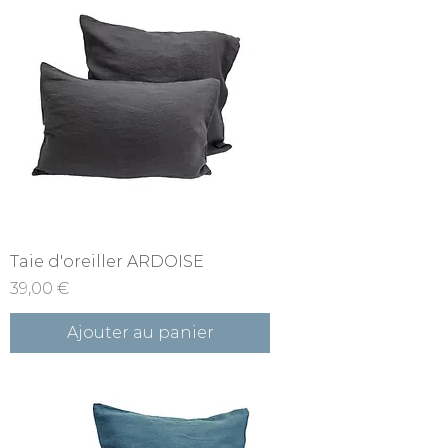
Taie d'oreiller ARDOISE
Prix
39,00 €
Ajouter au panier