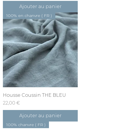
Ajouter au panier
100% en chanvre ( FR )
Housse Coussin THE BLEU
Prix
22,00 €
Ajouter au panier
100% chanvre ( FR )