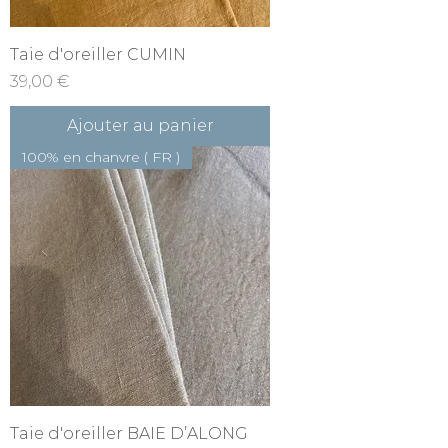
Taie d'oreiller CUMIN
Prix
39,00 €
Ajouter au panier
100% en chanvre ( FR )
Taie d'oreiller BAIE D’ALONG