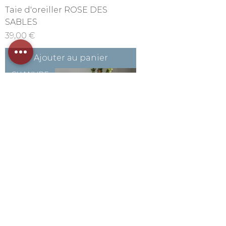
Taie d'oreiller ROSE DES
SABLES
Prix
39,00 €
Ajouter au panier
CHANVRE
Taie d'oreiller BLEU EMBRUNS