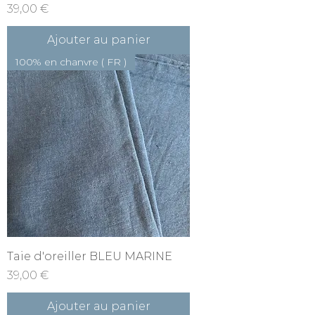
Prix
39,00 €
Ajouter au panier
100% en chanvre ( FR )
Taie d'oreiller BLEU MARINE
Prix
39,00 €
Ajouter au panier