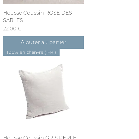
Housse Coussin ROSE DES
SABLES
Prix
22,00 €
Ajouter au panier
100% en chanvre ( FR )
Housse Coussin GRIS PERLE