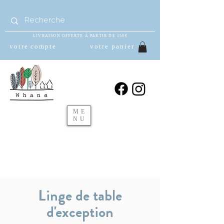
LIVRAISON OFFERTE À PARTIR DE 150€
votre compte
votre panier
ME
NU
Linge de table
d'exception