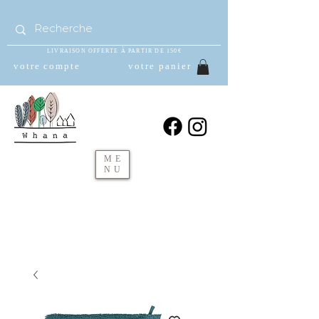
LIVRAISON OFFERTE À PARTIR DE 150€
votre compte
votre panier
ME
NU