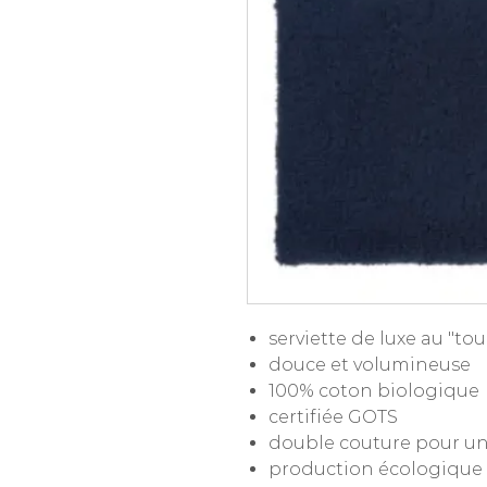
serviette de luxe au "t
douce et volumineuse
100% coton biologique
certifiée GOTS
double couture pour un
production écologique 