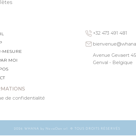
lètes
+32 473 491 481
IL
P
bienvenue@whana
R-MESURE
Avenue Gevaert 45 
PAR MOI
Genval - Belgique
POS
CT
RMATIONS
ue de confidentialité
2026 WHANA by NovaOan srl © TOUS DROITS RÉSERVÉS