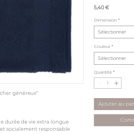
Prix
5,40 €
Dimension
*
Sélectionner
Couleur
*
Sélectionner
Quantité
*
oucher généreux"
Ajouter au pa
Comm
e durée de vie extra longue
et socialement responsable