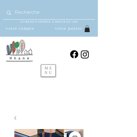
LIVRAISON OFFERTE À PARTIR DE 150€
votre compte
votre panier
ME
NU