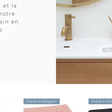
 et la
notre
bain en
s
Made in Belgium
Made in Be