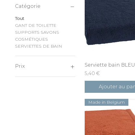
Catégorie
Tout
GANT DE TOILETTE
SUPPORTS SAVONS
COSMÉTIQUES
SERVIETTES DE BAIN
Aperçu rapid
Serviette bain BL
Prix
Prix
5,40 €
2 €
92 €
Ajouter au pa
Made in Belgium