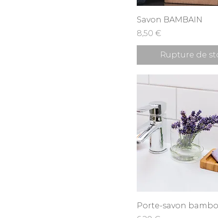
Aperçu rapid
Savon BAMBAIN
Prix
8,50 €
Rupture de st
Aperçu rapid
Porte-savon bambo