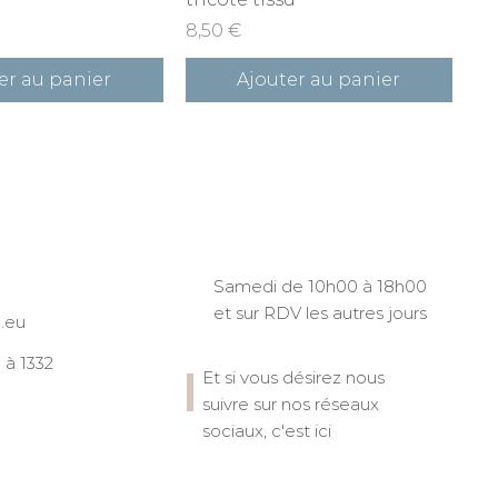
Prix
8,50 €
er au panier
Ajouter au panier
Samedi de 10h00 à 18h00
et sur RDV les autres jours
.eu
à 1332
Et si vous désirez nous
suivre sur nos réseaux
sociaux, c'est ici