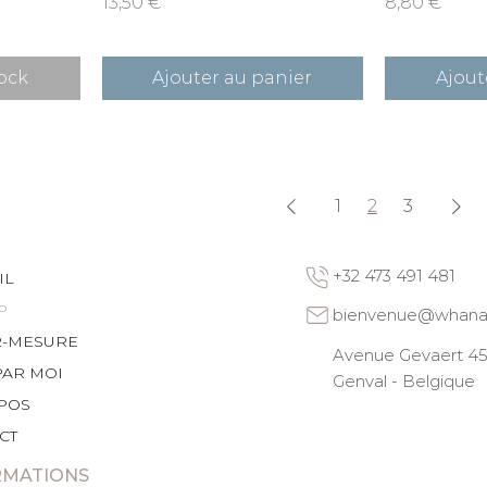
Prix
Prix
13,50 €
8,80 €
ock
Ajouter au panier
Ajout
1
2
3
+32 473 491 481
IL
P
bienvenue@whana
R-MESURE
Avenue Gevaert 45 
PAR MOI
Genval - Belgique
POS
CT
RMATIONS