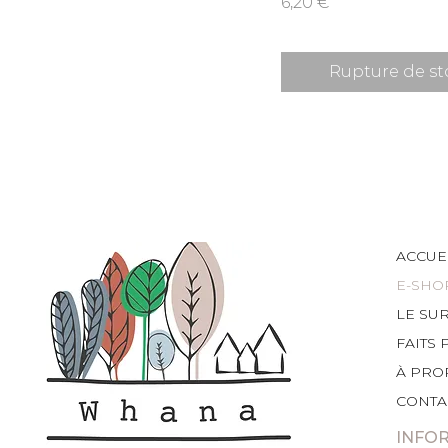
Prix
6,20 €
Rupture de st
ACCUE
E-SHO
LE SU
FAITS 
À PRO
CONTA
INFO