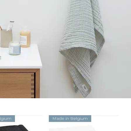
lgium
Made in Belgium