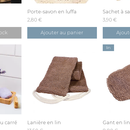
e
Aperçu rapide
Ape
Porte-savon en luffa
Sachet à s
Prix
Prix
2,80 €
3,90 €
ock
Ajouter au panier
Ajout
lin
e
Aperçu rapide
Ape
u carré
Lanière en lin
Gant en lin