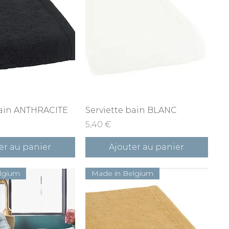
rçu rapide
Aperçu rapide
bain ANTHRACITE
Serviette bain BLANC
Prix
5,40 €
er au panier
Ajouter au panier
lgium
Made in Belgium