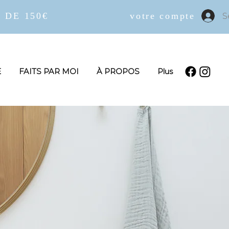
 DE 150€
votre compte
S
E
FAITS PAR MOI
À PROPOS
Plus