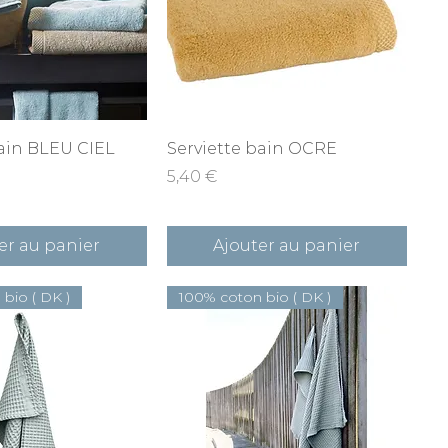
rçu rapide
Aperçu rapide
bain BLEU CIEL
Serviette bain OCRE
Prix
5,40 €
er au panier
Ajouter au panier
bio ( DK )
100% coton bio ( DK )