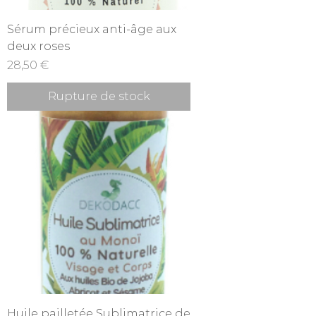
Sérum précieux anti-âge aux
deux roses
Prix
28,50 €
Rupture de stock
Huile pailletée Sublimatrice de