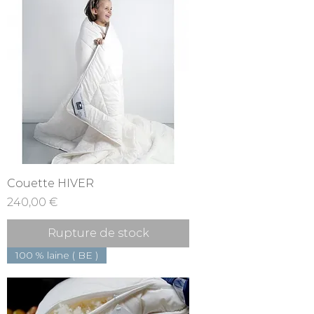
Couette HIVER
Prix
240,00 €
Rupture de stock
100 % laine ( BE )