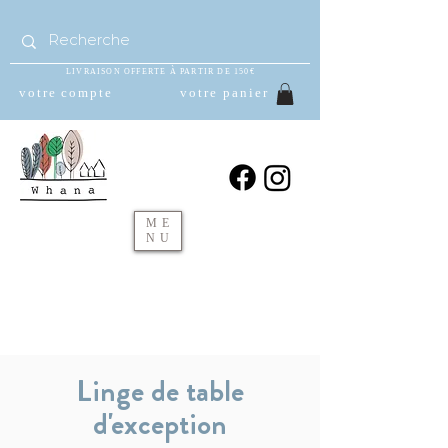
LIVRAISON OFFERTE À PARTIR DE 150€
votre compte
votre panier
ME
NU
Linge de table
d'exception