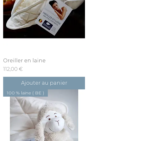
Oreiller en laine
Prix
112,00 €
Ajouter au panier
100 % laine ( BE )