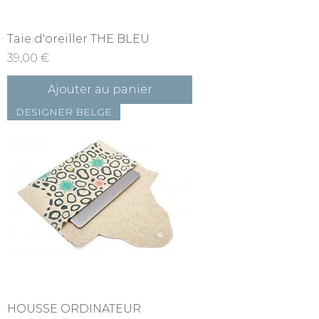
Taie d'oreiller THE BLEU
Prix
39,00 €
Ajouter au panier
DESIGNER BELGE
HOUSSE ORDINATEUR