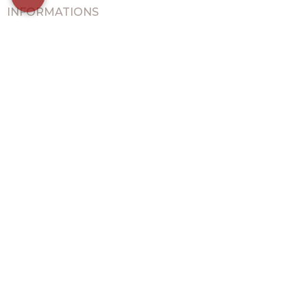
INFORMATIONS
Politique de confidentialité
+32 473 491 481
bienvenue@whana.eu
Avenue Gevaert 45 à 1332 Genval -