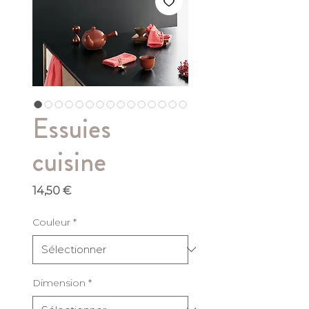
Essuies
cuisine
Prix
14,50 €
Couleur
*
Dimension
*