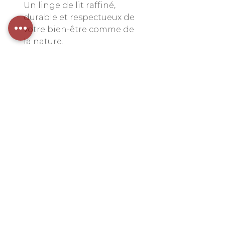
Un linge de lit raffiné,
durable et respectueux de
votre bien-être comme de
la nature.
Composition
100% chanvre pur, fibres
Conseils d'entretien
longues peignées de haute
qualité.
Entretien
facile
: lavage à chaud
240 gr/m2
(60°), sèche-linge conseillé,
repassage facultatif. Ne rétrécit
pas.