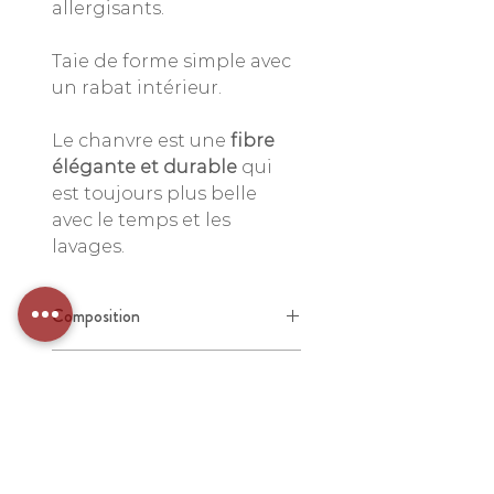
allergisants.
Taie de forme simple avec
un rabat intérieur.
Le chanvre est une
fibre
élégante et durable
qui
est toujours plus belle
avec le temps et les
lavages.
Composition
100% chanvre pur, fibres
Conseils d'entretien
longues peignées de haute
qualité.
Entretien
facile
: lavage à chaud
240 gr/m2
(60°), sèche-linge conseillé,
repassage facultatif. Ne rétrécit
pas.