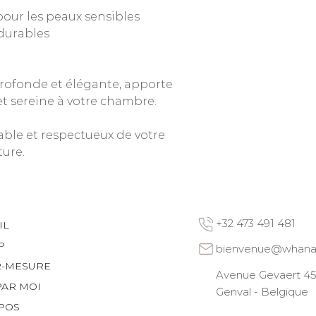
pour les peaux sensibles
 durables
profonde et élégante, apporte
t sereine à votre chambre.
rable et respectueux de votre
ure.
+32 473 491 481
IL
P
bienvenue@whana
R-MESURE
Avenue Gevaert 45 
PAR MOI
Genval - Belgique
POS