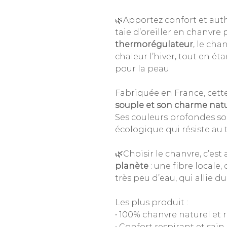
🌿Apportez confort et auth
taie d’oreiller en chanvre 
thermorégulateur
, le cha
chaleur l’hiver, tout en é
pour la peau.
Fabriquée en France, cette
souple et son charme nat
Ses couleurs profondes so
écologique qui résiste au 
🌿Choisir le chanvre, c’est 
planète
: une fibre locale,
très peu d’eau, qui allie d
Les plus produit :
• 100% chanvre naturel et 
• Confort respirant et sain