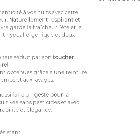
240 gr/m2
Entretien
facile
: la
enticité à vos nuits avec cette
conseillé, repassage
pur.
Naturellement respirant et
nvre garde la fraîcheur l’été et la
tant hypoallergénique et doux
 taie séduit par son
toucher
urel
.
nt obtenues grâce à une teinture
temps et aux lavages.
aussi faire un
geste pour la
 cultivée sans pesticides et avec
urabilité et élégance.
résistant