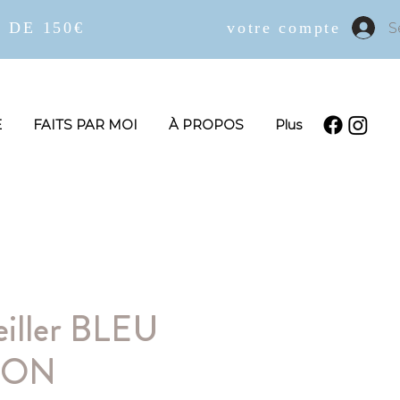
 DE 150€
votre compte
S
E
FAITS PAR MOI
À PROPOS
Plus
reiller BLEU
PON