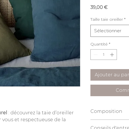
Prix
39,00 €
Taille taie oreiller
*
Sélectionner
Quantité
*
Ajouter au pa
Comm
Composition
rel
: découvrez la taie d’oreiller
 vous et respectueuse de la
100% chanvre pu
Conseils d'entr
haute qualité.