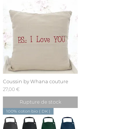
Coussin by Whana couture
Prix
27,00 €
Rupture de stock
100% coton bio ( DK )