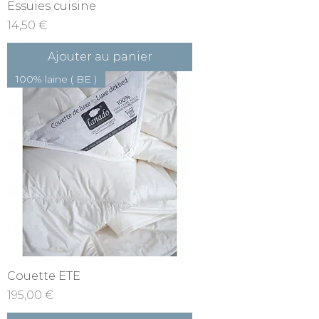
Essuies cuisine
Prix
14,50 €
Ajouter au panier
100% laine ( BE )
Couette ETE
Prix
195,00 €