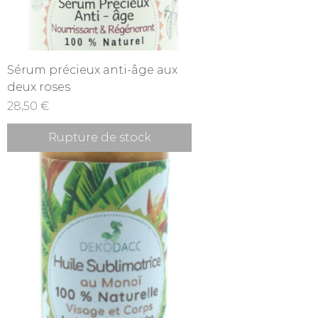
Sérum précieux anti-âge aux
deux roses
Prix
28,50 €
Rupture de stock