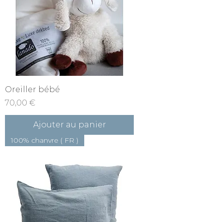
Oreiller bébé
Prix
70,00 €
Ajouter au panier
100% chanvre ( FR )