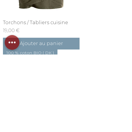
Torchons / Tabliers cuisine
Prix
19,00 €
Ajouter au panier
100 % coton BIO ( DK )