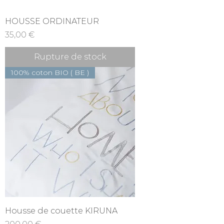
HOUSSE ORDINATEUR
Prix
35,00 €
Rupture de stock
100% coton BIO ( BE )
Housse de couette KIRUNA
Prix