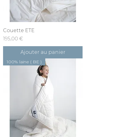
Couette ETE
Prix
195,00 €
Ajouter au panier
100% laine ( BE )