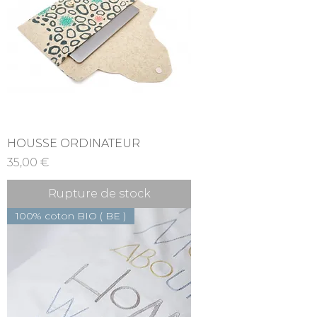
HOUSSE ORDINATEUR
Prix
35,00 €
Rupture de stock
100% coton BIO ( BE )