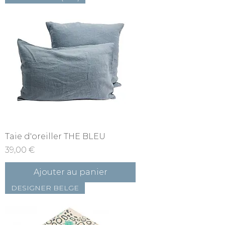
Taie d'oreiller THE BLEU
Prix
39,00 €
Ajouter au panier
DESIGNER BELGE