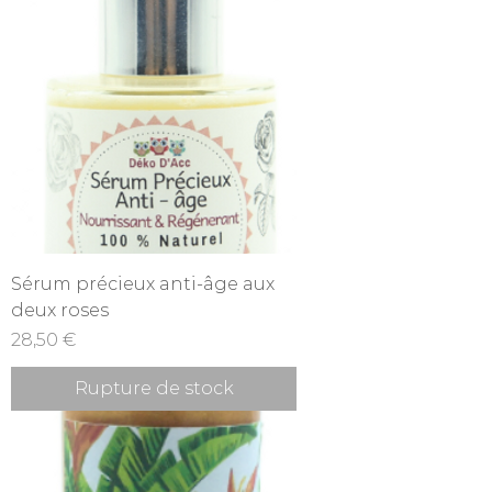
Sérum précieux anti-âge aux
deux roses
Prix
28,50 €
Rupture de stock