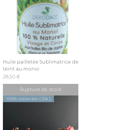
Huile pailletée Sublimatrice de
teint au monoï
Prix
28,50 €
Rupture de stock
100% coton bio ( DK )