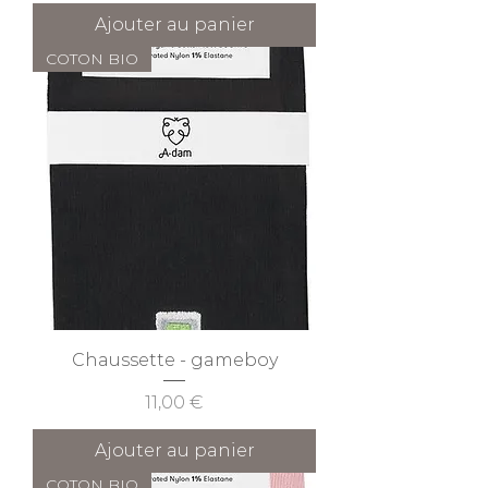
Ajouter au panier
COTON BIO
Chaussette - gameboy
Prix
11,00 €
Ajouter au panier
COTON BIO