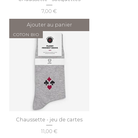
Prix
7,00 €
Ajouter au panier
COTON BIO
Chaussette - jeu de cartes
Prix
11,00 €