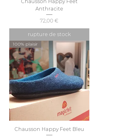
Chausson Happy Feet
Anthracite
Prix
72,00 €
rupture de stock
100% plaisir
Chausson Happy Feet Bleu