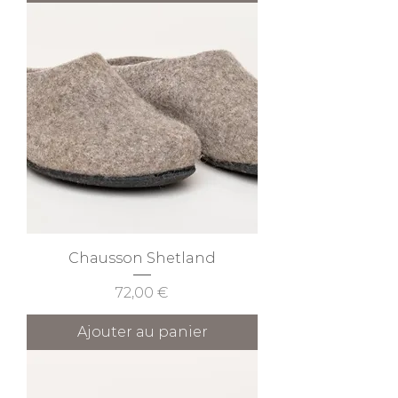
Chausson Shetland
Prix
72,00 €
Ajouter au panier