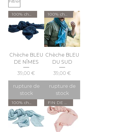
Filtrer
100% chanvre ( FR )
100% chanvre ( FR )
Chèche BLEU
Chèche BLEU
DE NÎMES
DU SUD
Prix
Prix
39,00 €
39,00 €
rupture de
rupture de
stock
stock
100% chanvre ( FR )
FIN DE COLLECTION