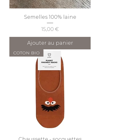
Semelles 100% laine
Prix
15,00 €
Ajouter au panier
COTON BIO
Chaussette - socquettes