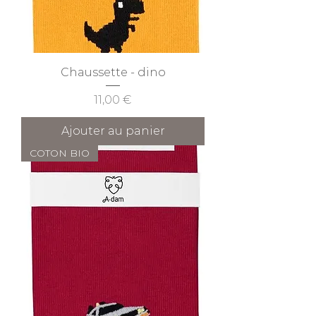
Chaussette - dino
Prix
11,00 €
Ajouter au panier
COTON BIO