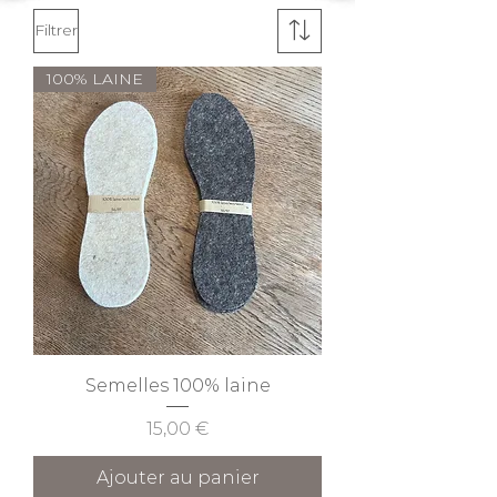
Filtrer
100% LAINE
Semelles 100% laine
Prix
15,00 €
Ajouter au panier