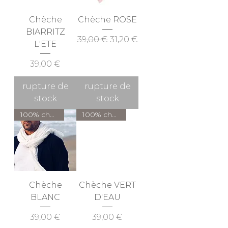
Chèche
Chèche ROSE
BIARRITZ
Prix original
Prix promotionnel
39,00 €
31,20 €
L'ETE
Prix
39,00 €
rupture de
rupture de
stock
stock
100% chanvre ( FR )
100% chanvre ( FR )
Chèche
Chèche VERT
BLANC
D'EAU
Prix
Prix
39,00 €
39,00 €