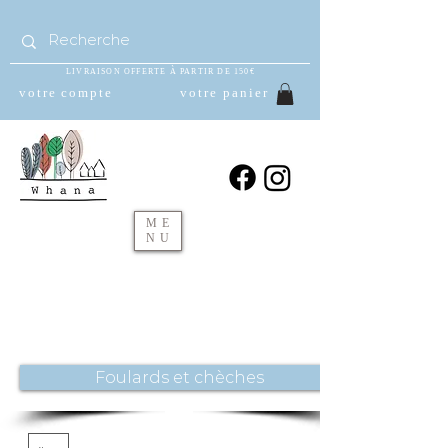
LIVRAISON OFFERTE À PARTIR DE 150€
votre compte
votre panier
ME
NU
Foulards et chèches