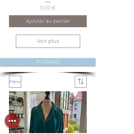
Prix
11,00 €
Ajouter au panier
Voir plus
PYJAMAS
Filtrer