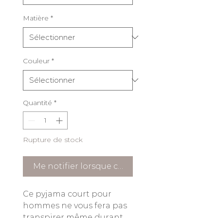
Matière
*
Couleur
*
Quantité
*
Rupture de stock
Me notifier lorsque cet article est disponible
Ce pyjama court pour
hommes ne vous fera pas
transpirer même durant