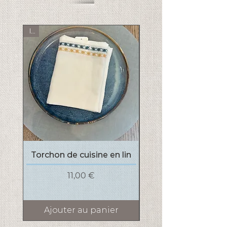
lin
Torchon de cuisine en lin
Prix
11,00 €
Ajouter au panier
Ajouter au pani