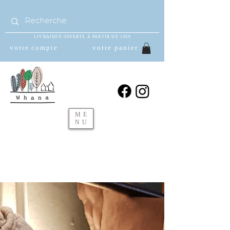
LIVRAISON OFFERTE À PARTIR DE 150€
votre compte
votre panier
ME
NU