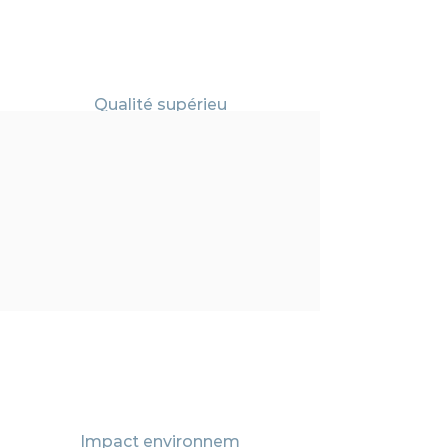
Qualité
supérieu
re
Service
clientèle
exp
ert
Impact
environnem