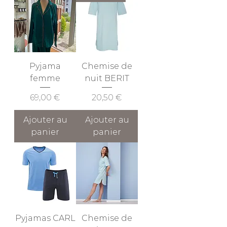
Pyjama
Chemise de
femme
nuit BERIT
Prix
Prix
69,00 €
20,50 €
Ajouter au
Ajouter au
panier
panier
Pyjamas CARL
Chemise de