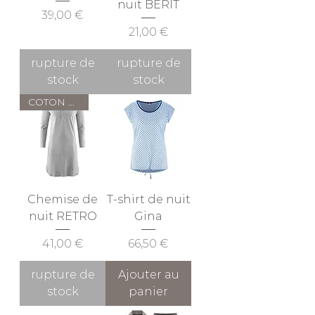
nuit BERIT
Prix
39,00 €
Prix
21,00 €
rupture de
rupture de
stock
stock
COTON BIO
Chemise de
T-shirt de nuit
nuit RETRO
Gina
Prix
Prix
41,00 €
66,50 €
rupture de
Ajouter au
stock
panier