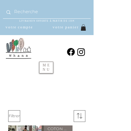
LIVRAISON OFFERTE À PARTIR DE 150€
votre compte
votre panier
ME
NU
Filtrer
COTON BIO