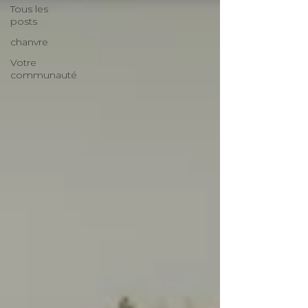
Tous les
posts
chanvre
Votre
communauté