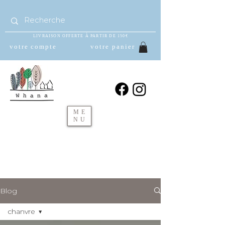
LIVRAISON OFFERTE À PARTIR DE 150€
votre compte
votre panier
ME
NU
Blog
chanvre