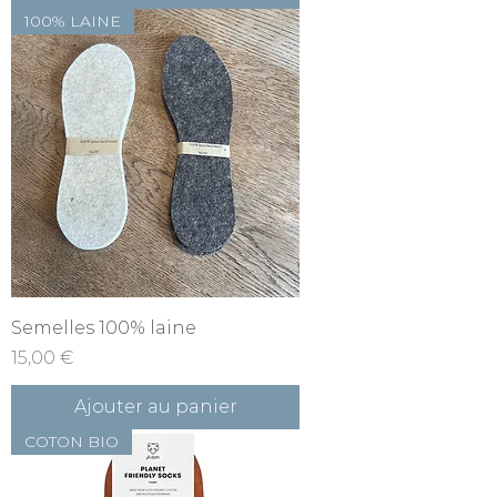
100% LAINE
Semelles 100% laine
Prix
15,00 €
Ajouter au panier
COTON BIO