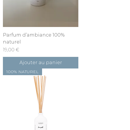
Parfum d’ambiance 100%
naturel
Prix
19,00 €
Ajouter au panier
100% NATUREL