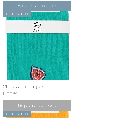
Ajouter au panier
COTON BIO
Chaussette - figue
Prix
11,00 €
Rupture de stock
COTON BIO