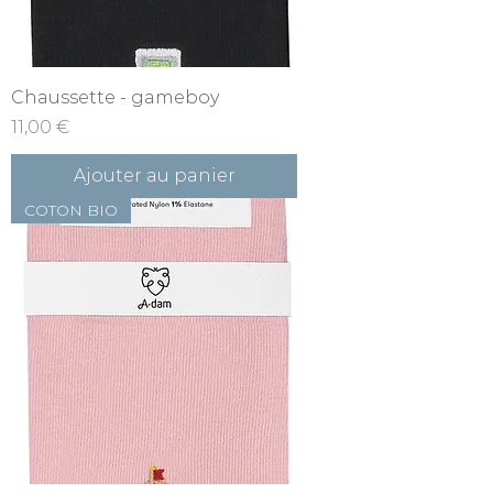
Chaussette - gameboy
Prix
11,00 €
Ajouter au panier
COTON BIO