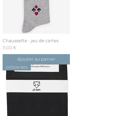
Chaussette - jeu de cartes
Prix
11,00 €
Ajouter au panier
COTON BIO