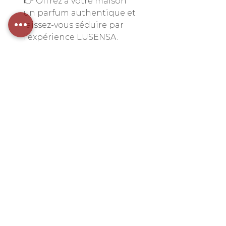
👉 Offrez à votre maison
un parfum authentique et
laissez-vous séduire par
l’expérience LUSENSA.
Contenance
100 ml
Durée
3 mois