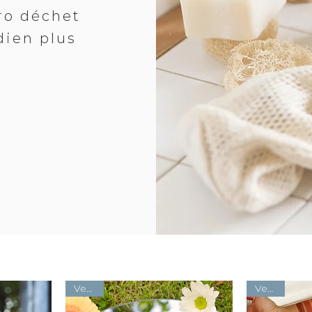
ro déchet
dien plus
Vegan
Vegan