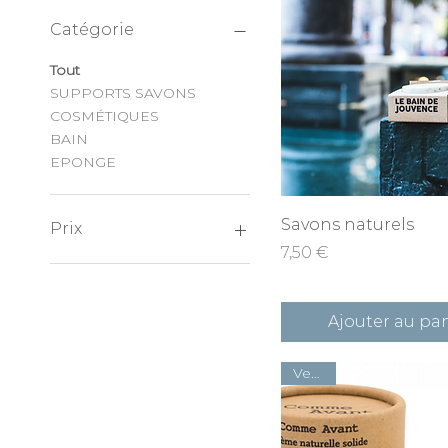
Catégorie
Tout
SUPPORTS SAVONS
COSMÉTIQUES
BAIN
EPONGE
Aperçu rapid
Savons naturels
Prix
Prix
7,50 €
2 €
35 €
Ajouter au pa
Vegan