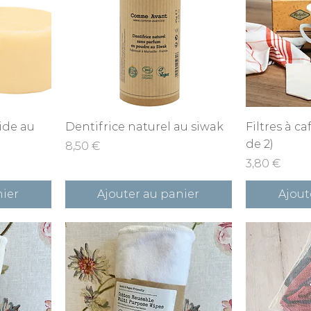
e
Aperçu rapide
Ape
ide au
Dentifrice naturel au siwak
Filtres à ca
de 2)
Prix
8,50 €
Prix
3,80 €
nier
Ajouter au panier
Ajout