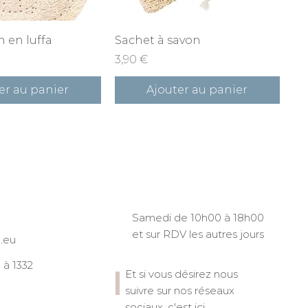
rçu rapide
Aperçu rapide
 en luffa
Sachet à savon
Prix
3,90 €
er au panier
Ajouter au panier
Samedi de 10h00 à 18h00
et sur RDV les autres jours
.eu
à 1332
Et si vous désirez nous
suivre sur nos réseaux
sociaux, c'est ici