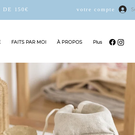
 DE 150€
votre compte
S
E
FAITS PAR MOI
À PROPOS
Plus