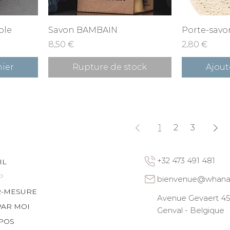
e
Aperçu rapide
Ape
ble
Savon BAMBAIN
Porte-savon
Prix
Prix
8,50 €
2,80 €
nier
Rupture de stock
Ajout
1
2
3
+32 473 491 481
IL
P
bienvenue@whana
R-MESURE
Avenue Gevaert 45 
PAR MOI
Genval - Belgique
POS