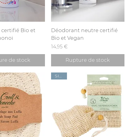
rçu rapide
Aperçu rapide
ertifié Bio et
Déodorant neutre certifié
monoï
Bio et Vegan
Prix
14,95 €
re de stock
Rupture de stock
SISAL