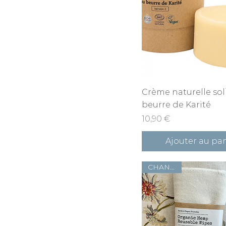
Aperçu rapid
Crème naturelle sol
beurre de Karité
Prix
10,90 €
Ajouter au pa
CHANVRE