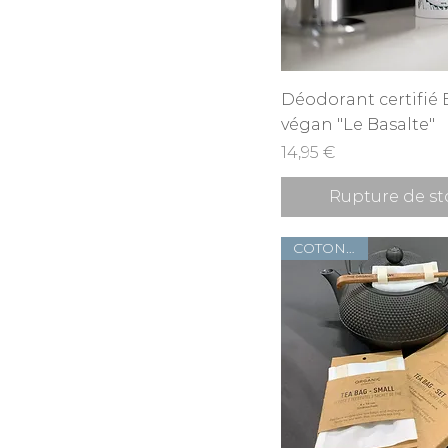
Aperçu rapid
Déodorant certifié 
végan "Le Basalte"
Prix
14,95 €
Rupture de st
COTON BIO