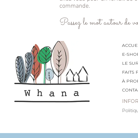
commande.
Passez le mot autour de vo
ACCUE
E-SHO
LE SU
FAITS 
À PRO
CONTA
INFO
Politiq