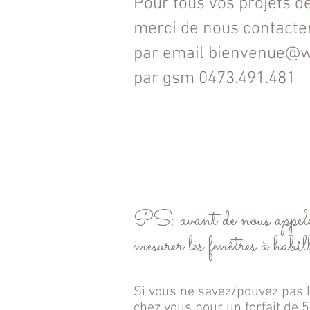
Pour tous
vos projets d
merci de nous contacte
par email
bienvenue@w
par gsm
0473.491.481
PS: avant de nous appeler
mesurer les fenêtres
à habill
Si vous ne savez/pouvez pas l
chez vous pour un forfait de 5