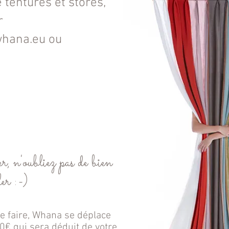
e tentures et stores
,
r
hana.eu
ou
, n'oubliez pas de bien
er :-)
e faire, Whana se déplace
0€ qui sera déduit de votre