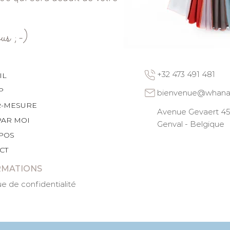
us ;-)
+32 473 491 481
IL
P
bienvenue@whana
R-MESURE
Avenue Gevaert 45 
PAR MOI
Genval - Belgique
POS
CT
RMATIONS
ue de confidentialité