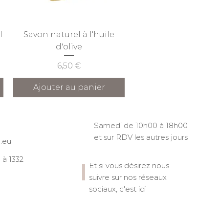
Aperçu rapide
l
Savon naturel à l'huile
d'olive
Prix
6,50 €
Ajouter au panier
Samedi de 10h00 à 18h00
et sur RDV les autres jours
.eu
à 1332
Et si vous désirez nous
suivre sur nos réseaux
sociaux, c'est ici