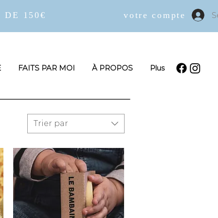
 DE 150€
votre compte
S
E
FAITS PAR MOI
À PROPOS
Plus
Trier par