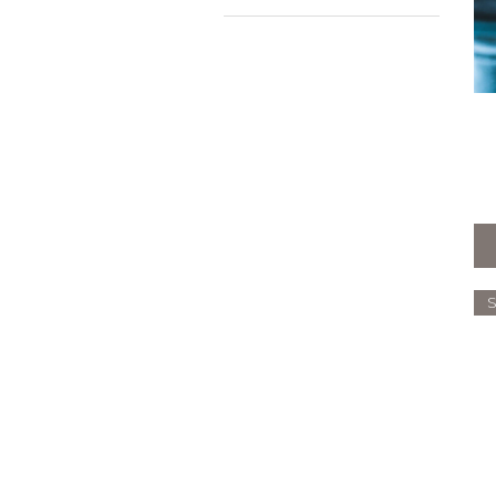
Apolline
Bain coquin
Bain de jouvence
Baudouin
Bricoleur
Elvire
Joseph
Lison
Randonneur
Sportif