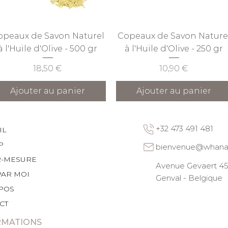
Aperçu rapide
Aperçu rapide
opeaux de Savon Naturel
Copeaux de Savon Nature
à l'Huile d'Olive - 500 gr
à l'Huile d'Olive - 250 gr
Prix
Prix
18,50 €
10,90 €
Ajouter au panier
Ajouter au panier
+32 473 491 481
IL
P
bienvenue@whana
R-MESURE
Avenue Gevaert 45 
PAR MOI
Genval - Belgique
POS
CT
RMATIONS