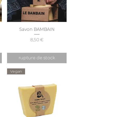
Aperçu rapide
Savon BAMBAIN
Prix
8,50 €
rupture de stock
Vegan