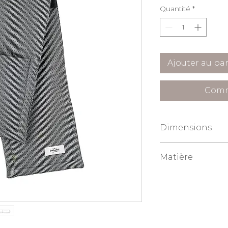
Quantité
*
Ajouter au pa
Comm
Dimensions
100x22cm
Matière
100% coton organ