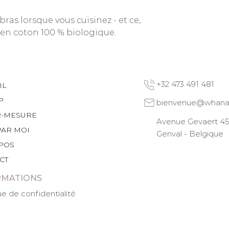
ras lorsque vous cuisinez - et ce,
 en coton 100 % biologique.
+32 473 491 481
IL
P
bienvenue@whana
R-MESURE
Avenue Gevaert 45 
PAR MOI
Genval - Belgique
POS
CT
RMATIONS
ue de confidentialité