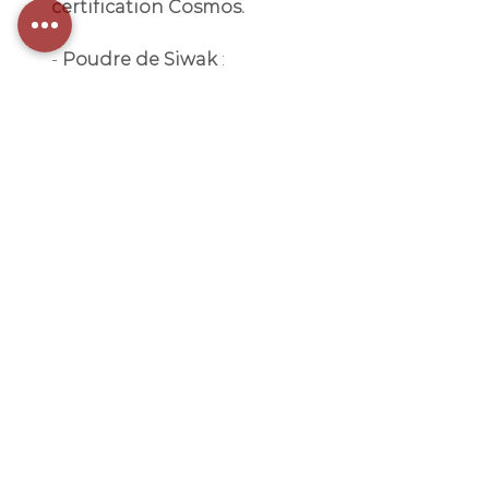
certification Cosmos.
-
Poudre de Siwak
:
cultivée de façon
écologique, la poudre de
Siwak protège les
gencives, lutte contre la
mauvaise haleine, et aide à
éliminer la plaque
dentaire.
Origine Inde,
certification biologique.
Peut être utilisé avec une
brosse à dents classique
(comme notre brosse à
dents en bambou) ou avec
une brosse à dents
électrique.