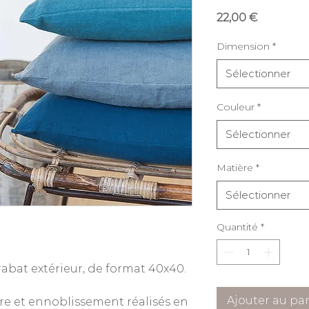
Prix
22,00 €
Dimension
*
Sélectionner
Couleur
*
Sélectionner
Matière
*
Sélectionner
Quantité
*
abat extérieur, de format 40x40.
Ajouter au pa
ure et ennoblissement réalisés en