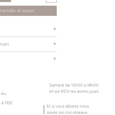
ander et payer
fibres longues peignées de
etien
avage à chaud (60°), sèche-linge
 facultatif. Ne rétrécit pas.
st pas fourni.
Samedi de 10h00 à 18h00
et sur RDV les autres jours
.eu
à 1332
Et si vous désirez nous
suivre sur nos réseaux