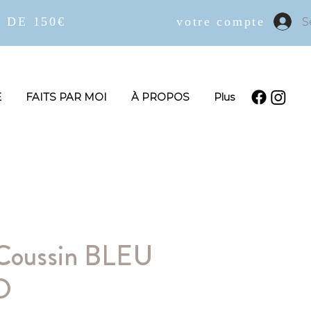
 DE 150€
votre compte
S
E
FAITS PAR MOI
À PROPOS
Plus
Coussin BLEU
D