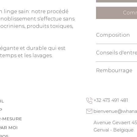
n linge sain: notre procédé
Comm
nnoblissement s'effectue sans
criniens, produits toxiques,
Composition
100% chanvre pur, 
légante et durable qui est
Conseils d'entr
haute qualité.
 temps et les lavages.
240 gr/m2
Entretien facile : l
Rembourrage
conseillé, repassage
Le rembourrage n'e
+32 473 491 481
IL
P
bienvenue@whana
R-MESURE
Avenue Gevaert 45 
PAR MOI
Genval - Belgique
POS