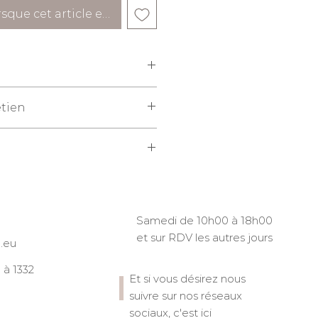
rsque cet article est disponible
fibres longues peignées de
etien
avage à chaud (60°), sèche-linge
 facultatif. Ne rétrécit pas.
st pas fourni.
Samedi de 10h00 à 18h00
et sur RDV les autres jours
.eu
à 1332
Et si vous désirez nous
suivre sur nos réseaux
sociaux, c'est ici