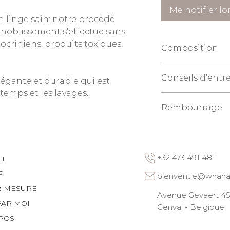
Me notifier lo
n linge sain: notre procédé
nnoblissement s'effectue sans
criniens, produits toxiques,
Composition
100% chanvre pur, 
Conseils d'entr
haute qualité.
légante et durable qui est
240 gr/m2
 temps et les lavages.
Entretien facile : l
Rembourrage
conseillé, repassage
Le rembourrage n'e
+32 473 491 481
IL
P
bienvenue@whana
R-MESURE
Avenue Gevaert 45 
PAR MOI
Genval - Belgique
POS