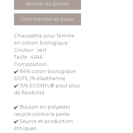
Ajouter au panier
Commander et payer
Chaussette pour femme
en cotton biologique
Couleur : vert
Taille : 41/46
Composition :
✔️ 84% coton biologique
GOTS, 1% élasthanne
✔️ 15% ECONYL® pour plus
de flexibilité
✔️ Bouton en polyester
recyclé contre la perte
✔️ Source et production
éthiques