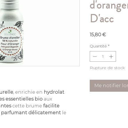
d'orange
D'acc
Prix
15,80 €
Quantité
*
Rupture de stock
Me notifier lo
urelle
, enrichie en
hydrolat
es essentielles bio
aux
antes
cette brume
facilite
n
parfumant
délicatement
le