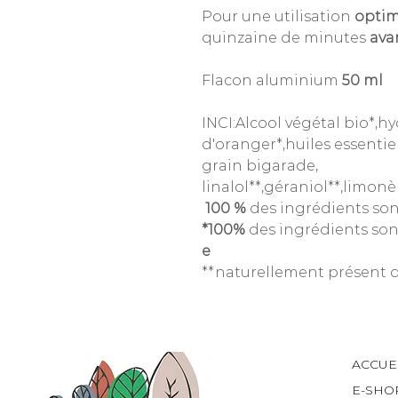
Pour une utilisation
optim
quinzaine de minutes
ava
Flacon aluminium
50 ml
INCI:Alcool végétal bio*,hy
d'oranger*,huiles essentiel
grain bigarade,
linalol**,géraniol**,limonèn
100 %
des ingrédients son
*100%
des ingrédients sont 
e
**naturellement présent da
ACCUE
E-SHO