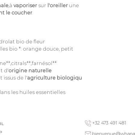
ale
,à
vaporiser
sur
l'oreiller
une
nt le coucher
.
drolat bio de fleur
les bio *: orange douce, petit
e**,citrals**,farnésol**
t d'
origine naturelle
issus de l'
agriculture biologiqu
ns les huiles essentielles
+32 473 491 481
IL
P
bienvenue@whana