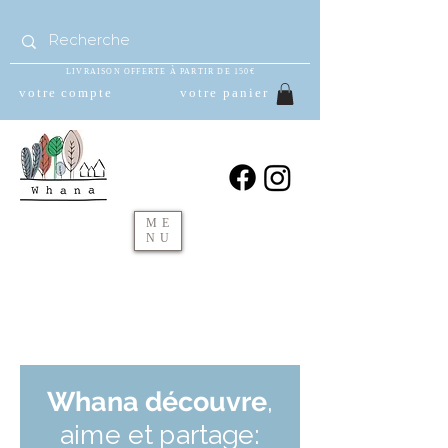
LIVRAISON OFFERTE À PARTIR DE 150€
votre compte
votre panier
ME
NU
Whana
découvre
,
aime et partage: