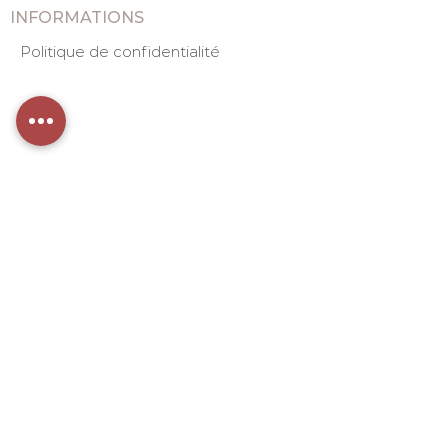
INFORMATIONS
Politique de confidentialité
+32 473 491 481
bienvenue@whana.eu
Avenue Gevaert 45 à 1332 Genval -