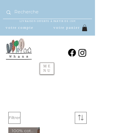
LIVRAISON OFFERTE À PARTIR DE 150€
votre compte
votre panier
ME
NU
Filtrer
100% coton bio ( DK )