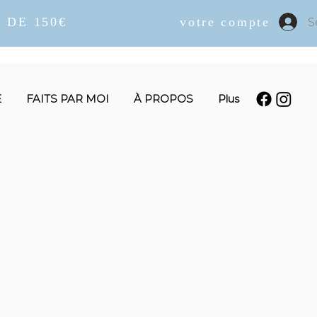
 DE 150€
votre compte
S
E
FAITS PAR MOI
À PROPOS
Plus