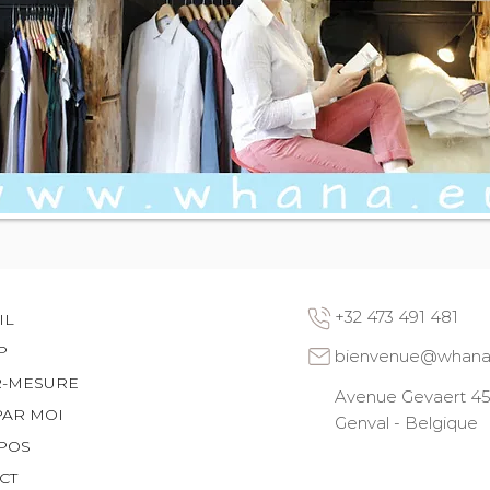
+32 473 491 481
IL
P
bienvenue@whana
R-MESURE
Avenue Gevaert 45 
PAR MOI
Genval - Belgique
POS
CT