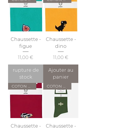
Chaussette -
Chaussette -
figue
dino
Prix
Prix
11,00 €
11,00 €
rupture de
Ajouter au
stock
panier
COTON BIO
COTON BIO
Chaussette -
Chaussette -