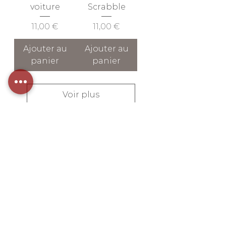
voiture
Scrabble
Prix
Prix
11,00 €
11,00 €
Ajouter au
Ajouter au
panier
panier
Voir plus
INFORMATIONS