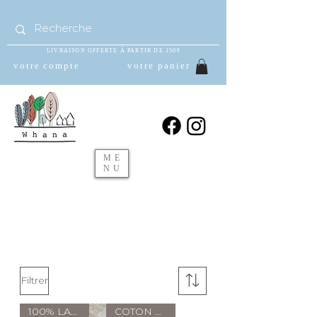
LIVRAISON OFFERTE À PARTIR DE 150€
votre compte
votre panier
ME
NU
Filtrer
100% LAINE
COTON BIO