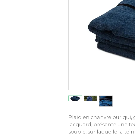
Plaid en chanvre pur qui, 
jacquard, présente une t
souple, sur laquelle la tei