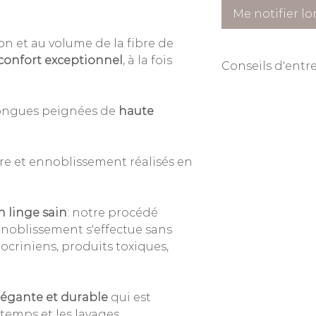
Me notifier lo
n et au volume de la fibre de
confort exceptionnel
, à la fois
Conseils d'entr
Entretien facile
: la
conseillé, repassage
 longues peignées de
haute
ure et ennoblissement réalisés en
n linge sain
: notre procédé
nnoblissement s'effectue sans
criniens, produits toxiques,
élégante et durable
qui est
 temps et les lavages.