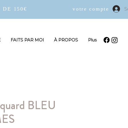
 DE 150€
votre compte
S
E
FAITS PAR MOI
À PROPOS
Plus
acquard BLEU
MES