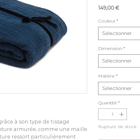
Prix
149,00 €
Couleur
*
Sélectionner
Dimension
*
Sélectionner
Matière
*
Sélectionner
Quantité
*
grâce à son type de tissage
Rupture de stock
exture armurée, comme une maille
nture ressort particulièrement