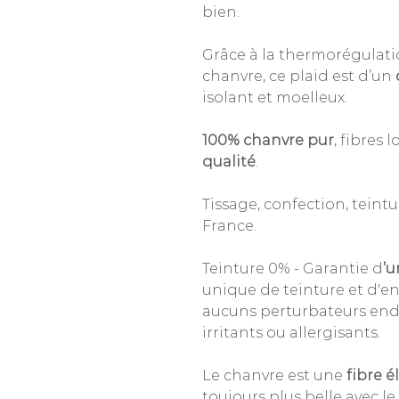
bien.
Grâce à la thermorégulatio
chanvre, ce plaid est d’un
isolant et moelleux.
100% chanvre pur
, fibres
qualité
.
Tissage, confection, teint
France.
Teinture 0% - Garantie d
’u
unique de teinture et d'e
aucuns perturbateurs endo
irritants ou allergisants.
Le chanvre est une
fibre 
toujours plus belle avec le