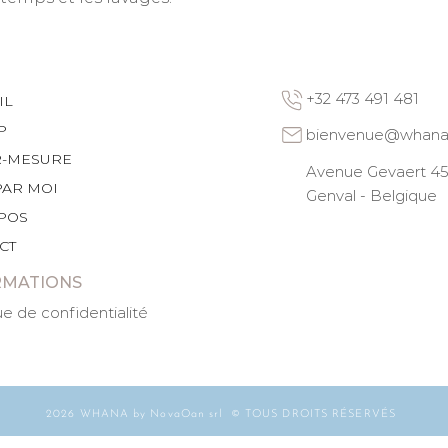
+32 473 491 481
IL
P
bienvenue@whana
R-MESURE
Avenue Gevaert 45 
PAR MOI
Genval - Belgique
POS
CT
RMATIONS
ue de confidentialité
2026 WHANA by NovaOan srl © TOUS DROITS RÉSERVÉS