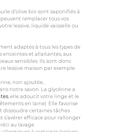
uile d’olive bio sont saponifiés à
et peuvent remplacer tous vos
re lessive, liquide vaisselle ou
tement adaptés à tous les types de
enceintes et allaitantes, aux
peaux sensibles. Ils sont donc
tre lessive maison par exemple.
érine, non ajoutée,
ns notre savon. La glycérine a
tes
, elle adoucit votre linge et le
tements en laine). Elle favorise
ut dissoudre certaines tâches
 s’avérer efficace pour rallonger
réci au lavage.
 allergiques à certaines lessives,