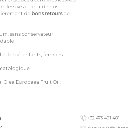
re lessive à partir de nos
lièrement de
bons retours
de
fum, sans conservateur
adable
lle : bébé, enfants, femmes
s
rmatologique
, Olea Europaea Fruit Oil,
+32 473 491 481
IL
P