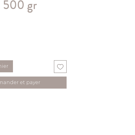
- 500 gr
nier
ander et payer