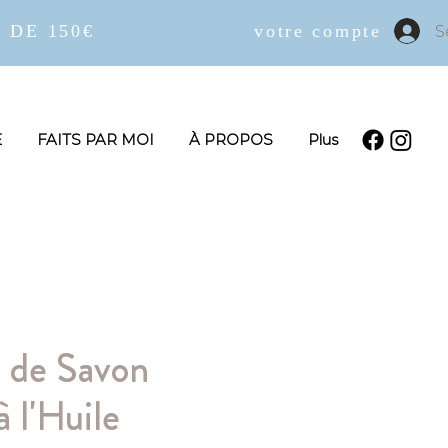
 DE 150€
votre compte
S
E
FAITS PAR MOI
À PROPOS
Plus
 de Savon
à l'Huile