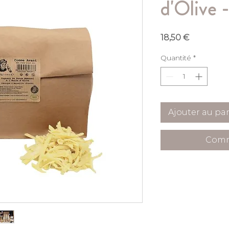
d'Olive 
Prix
18,50 €
Quantité
*
Ajouter au pa
Comm