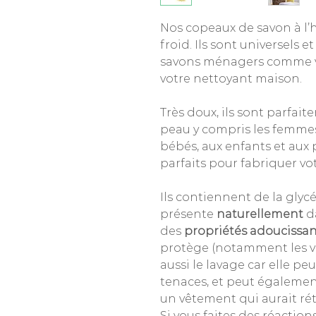
Nos copeaux de savon à l’h
froid. Ils sont universels 
savons ménagers comme vot
votre nettoyant maison.
Très doux, ils sont parfai
peau y compris les femmes 
bébés, aux enfants et aux 
parfaits pour fabriquer vo
Ils contiennent de la glyc
présente
naturellement
da
des
propriétés adoucissan
protège (notamment les vê
aussi le lavage car elle pe
tenaces, et peut également
un vêtement qui aurait rét
Si vous faites des réactions