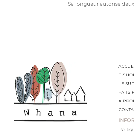
Sa longueur autorise deux
ACCUE
E-SHO
LE SU
FAITS 
À PRO
CONTA
INFO
Politiq