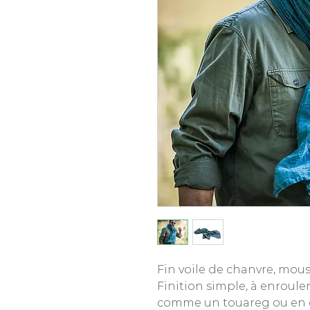
Fin voile de chanvre, mous
Finition simple, à enrouler
comme un touareg ou en c