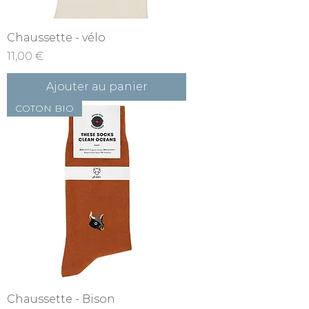
Chaussette - vélo
Prix
11,00 €
Ajouter au panier
COTON BIO
Chaussette - Bison